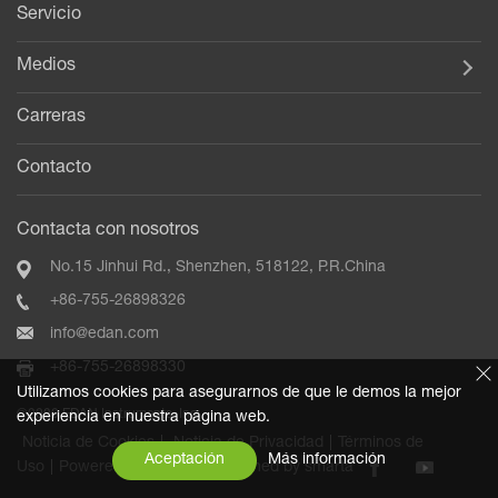
Servicio
Medios
Carreras
Contacto
Contacta con nosotros
No.15 Jinhui Rd., Shenzhen, 518122, P.R.China
+86-755-26898326
info@edan.com
+86-755-26898330
Utilizamos cookies para asegurarnos de que le demos la mejor
©2020 EDAN Instruments, Inc.
experiencia en nuestra página web.
Noticia de Cookies
|
Noticia de Privacidad
|
Términos de
Aceptación
Más información
Uso
|
Powered by szweb
|
Designed by smarta