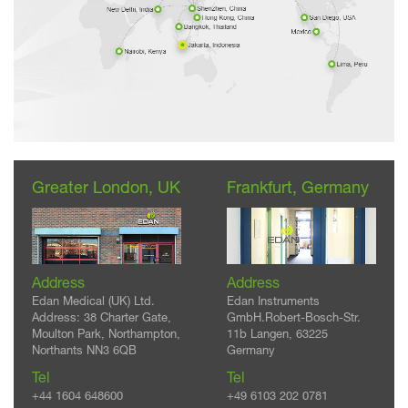
Greater London, UK
Frankfurt, Germany
Address
Address
Edan Medical (UK) Ltd.
Edan Instruments
Address: 38 Charter Gate,
GmbH.Robert-Bosch-Str.
Moulton Park, Northampton,
11b Langen, 63225
Northants NN3 6QB
Germany
Tel
Tel
+44 1604 648600
+49 6103 202 0781