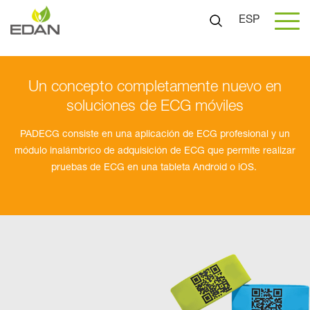
ESP
Un concepto completamente nuevo en
soluciones de ECG móviles
PADECG consiste en una aplicación de ECG profesional y un
módulo inalámbrico de adquisición de ECG que permite realizar
pruebas de ECG en una tableta Android o iOS.